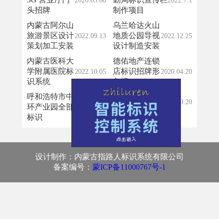
2020.05.06
2022.7.1
头招牌
制作项目
内蒙古阿尔山
乌兰哈达火山
旅游景区设计
地质公园导视
2022.09.13
2022.12.25
策划加工安装
设计制造安装
内蒙古医科大
德佑地产连锁
学附属医院标
店标识招牌形
2022.10.05
2020.04.20
识系统
象墙
呼和浩特市中
内蒙古烟草蒙
2022.9.20
环产业园全部
选 118 连锁店
2023.3.28
标识
设计制作：内蒙古指路人标识系统有限公司
备案编号：
蒙ICP备11000767号-1