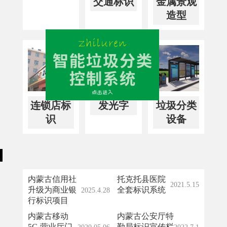
交通标识
金属景观
造型
连锁店标
发光字
垃圾分类
识
设备
内蒙古信用社
托克托县医院
2021.5.15
升级为商业银
全套标识系统
2025.4.28
行标识项目
内蒙古移动
内蒙古公安厅特
5G 营业厅门
勤局标识宣传栏