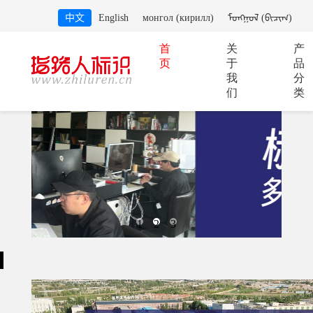
中文
English
монгол (кирилл)
ᠮᠣᠩᠭᠣᠯ (ᠪᠢᠴᠢᠭ)
首
关
产
页
于
品
我
分
们
类
1
2
3